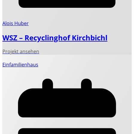
Alois Huber
WSZ – Recyclinghof Kirchbichl
Einfamilienhaus