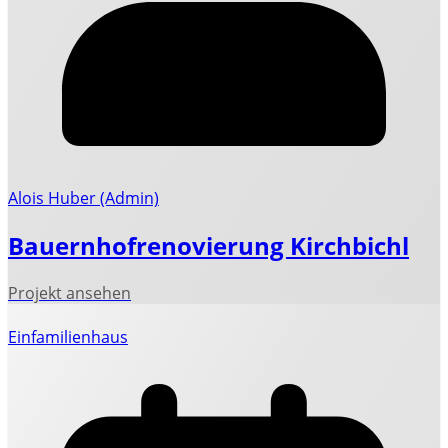
Alois Huber (Admin)
Bauernhofrenovierung Kirchbichl
Einfamilienhaus