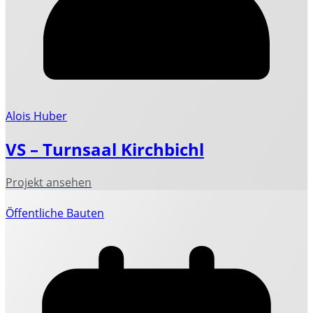
Alois Huber
VS – Turnsaal Kirchbichl
Öffentliche Bauten